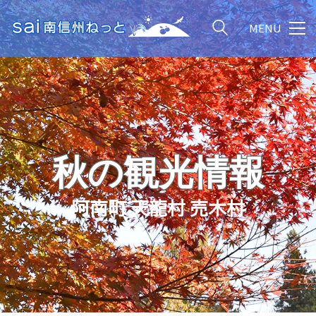
MENU
秋の観光情報
阿南町 天龍村 売木村