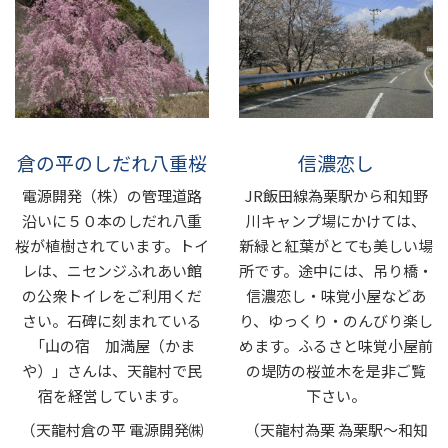
倉の平のしだれ八重桜
信濃恋し
電源開発（株）の管理道路
JR飯田線為栗駅から和知野
沿いに５０本のしだれ八重
川キャンプ場にかけては、
桜が植樹されています。トイ
新緑と紅葉がとても美しい場
レは、ニセンジふれあい館
所です。途中には、吊り橋・
の公衆トイレをご利用くだ
信濃恋し・味覚小屋などあ
さい。石碑に刻まれている
り、ゆっくり・のんびり楽し
「山の宿 加満屋（かま
めます。ふるさと味覚小屋前
や）」さんは、天龍村で民
の堤防の桜並木を是非ご覧
宿を経営しています。
下さい。
（天龍村倉の平 電源開発㈱
（天龍村為栗 為栗駅～和知