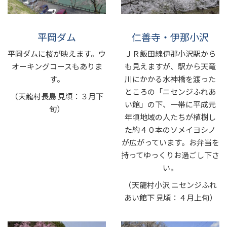
平岡ダム
仁善寺・伊那小沢
平岡ダムに桜が映えます。ウ
ＪＲ飯田線伊那小沢駅から
オーキングコースもありま
も見えますが、駅から天竜
す。
川にかかる水神橋を渡った
ところの「ニセンジふれあ
（天龍村長島 見頃：３月下
い館」の下、一帯に平成元
旬）
年頃地域の人たちが植樹し
た約４０本のソメイヨシノ
が広がっています。お弁当を
持ってゆっくりお過ごし下さ
い。
（天龍村小沢 ニセンジふれ
あい館下 見頃：４月上旬）