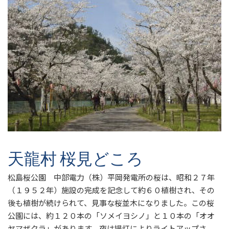
天龍村 桜見どころ
松島桜公園 中部電力（株）平岡発電所の桜は、昭和２７年
（１９５２年）施設の完成を記念して約６０植樹され、その
後も植樹が続けられて、見事な桜並木になりました。この桜
公園には、約１２０本の「ソメイヨシノ」と１０本の「オオ
ヤマザクラ」があります。夜は提灯によりライトアップさ