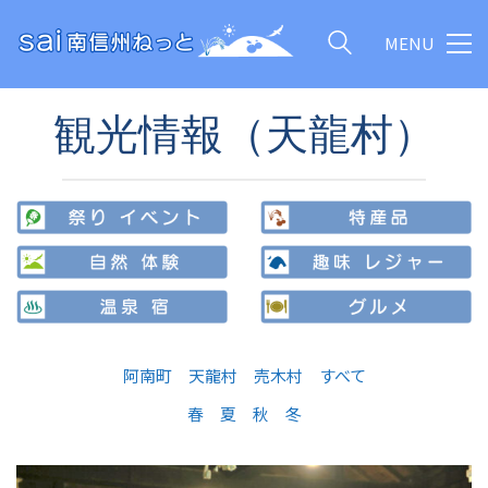
MENU
観光情報（天龍村）
阿南町
天龍村
売木村
すべて
春
夏
秋
冬