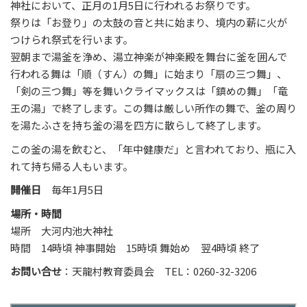
神社において、正月の1月5日に行われるお祭りです。
祭りは「お登り」の太鼓の音と共に始まり、境内の薪に火が
つけられ祭式を行います。
翌朝まで湯釜を浄め、湯立神楽が神楽殿を舞台に釜を囲んで
行われる舞は「順（すん）の舞」に始まり「扇の三つ舞」、
「剣の三つ舞」等を舞いクライマックスは「鎮めの舞」「竜
王の湯」で終了します。この舞は厳しい所作の舞で、釜の周り
を湯たふさを持ち釜の湯を四方に散らして終了します。
この釜の湯を飲むと、「年中健康だ」と言われており、瓶に入
れて持ち帰る人もいます。
開催日
毎年1月5日
場所・時間
場所 大河内池大神社
時間 14時頃 神事開始 15時頃 舞始め 翌4時頃 終了
お問い合せ
：天龍村教育委員会 TEL：0260-32-3206