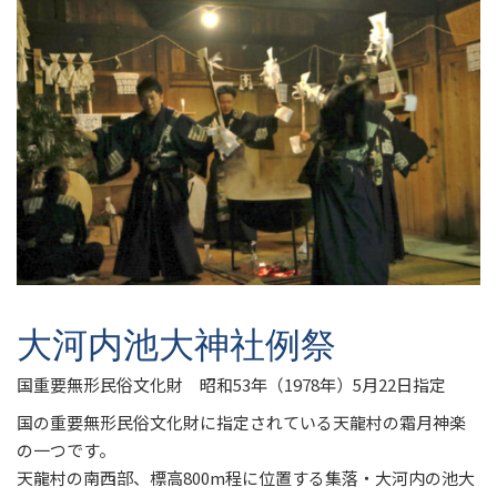
大河内池大神社例祭
国重要無形民俗文化財 昭和53年（1978年）5月22日指定
国の重要無形民俗文化財に指定されている天龍村の霜月神楽
の一つです。
天龍村の南西部、標高800m程に位置する集落・大河内の池大