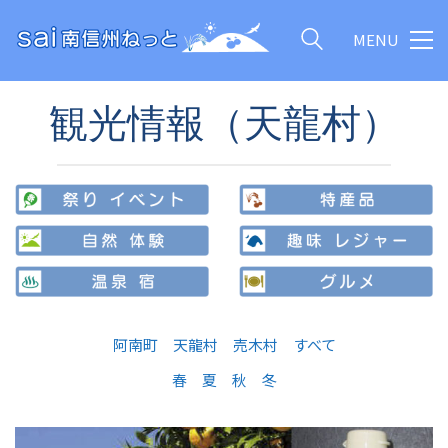
MENU
観光情報（天龍村）
阿南町
天龍村
売木村
すべて
春
夏
秋
冬