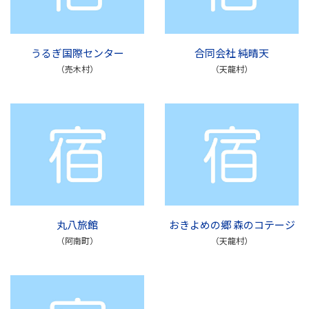
うるぎ国際センター
合同会社 純晴天
（売木村）
（天龍村）
丸八旅館
おきよめの郷 森のコテージ
（阿南町）
（天龍村）