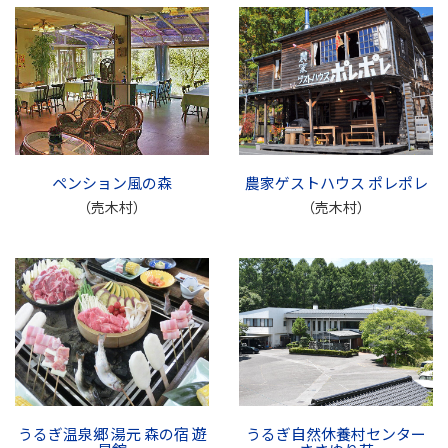
ペンション風の森
農家ゲストハウス ポレポレ
（売木村）
（売木村）
うるぎ温泉郷 湯元 森の宿 遊
うるぎ自然休養村センター