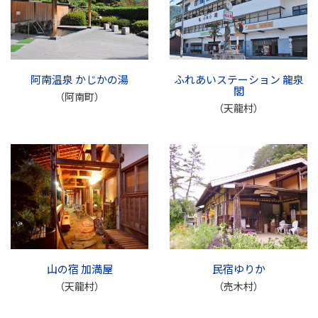
阿南温泉 かじかの湯
ふれあいステーション 龍泉
閣
（阿南町）
（天龍村）
山の宿 加満屋
民宿ゆりか
（天龍村）
（売木村）