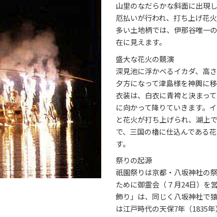
山里のなだらかな斜面に出現し
厄払いが行われ、打ち上げ花火
多い土地柄では、伊那谷唯一の
在に見えます。
盛大な花火の競演
深見池に浮かべるイカダ、高さ
夕方になって津島様を神輿に
衣装は、白衣に青袴と決まって
に向かって降りていきます。イ
と花火が打ち上げられ、湖上
で、三国の櫓に仕込んである
す。
祭りの起源
祇園祭りは京都・八坂神社の
ために御霊会（７月24日）を
飾り」は、同じく八坂神社で
は江戸時代の天保7年（183