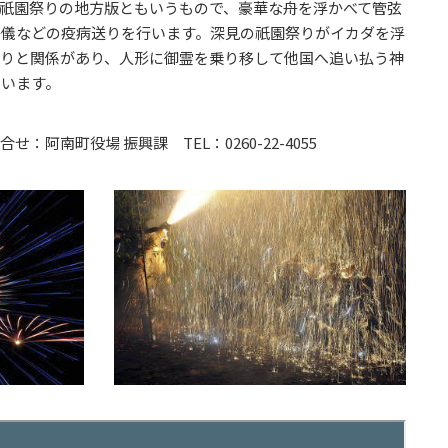
祇園祭りの地方版ともいうもので、豪華な舟を浮かべて管弦
祭儀などの疫病送りを行います。深見の祇園祭りがイカダを浮
祭りと関係があり、人形に御霊を乗り移して他国へ追い払う神
ています。
町役場 振興課 TEL：0260-22-4055