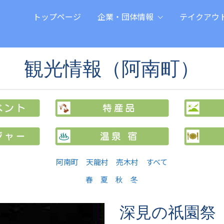
トップページ
企業・団体情報
テイクアウ
観光情報（阿南町）
阿南町
天龍村
売木村
すべて
春
夏
秋
冬
深見の祇園祭