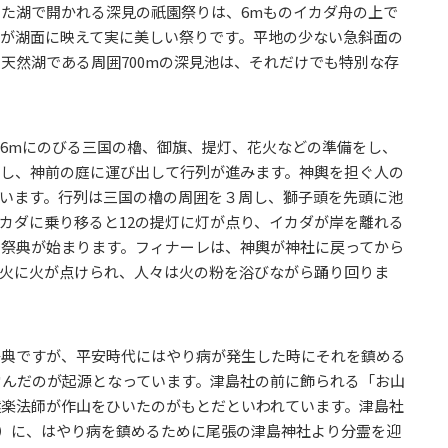
た湖で開かれる深見の祇園祭りは、6mものイカダ舟の上で
が湖面に映えて実に美しい祭りです。平地の少ない急斜面の
天然湖である周囲700mの深見池は、それだけでも特別な存
6mにのびる三国の櫓、御旗、提灯、花火などの準備をし、
移し、神前の庭に運び出して行列が進みます。神輿を担ぐ人の
います。行列は三国の櫓の周囲を３周し、獅子頭を先頭に池
カダに乗り移ると12の提灯に灯が点り、イカダが岸を離れる
で祭典が始まります。フィナーレは、神輿が神社に戻ってから
花火に火が点けられ、人々は火の粉を浴びながら踊り回りま
祭典ですが、平安時代にはやり病が発生した時にそれを鎮める
営んだのが起源となっています。津島社の前に飾られる「お山
猿楽法師が作山をひいたのがもとだといわれています。津島社
5年）に、はやり病を鎮めるために尾張の津島神社より分霊を迎