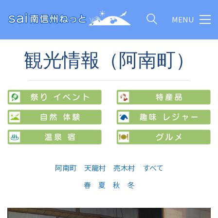
MENU
観光情報（阿南町）
阿南町
天龍村
売木村
すべて
春
夏
秋
冬