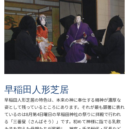
早稲田人形芝居
早稲田人形芝居の特色は、本来の神に奉仕する精神が濃厚な
姿として残っているところにあります。それが最も顕著に表れ
ているのは8月第4日曜日の早稲田神社の祭りに拝殿で行われ
る「三番叟（さんばそう）」です。初めて神様に詣でる乳飲
み子を抱えた母親たちが昇殿し、神官・氏子総代・区長など