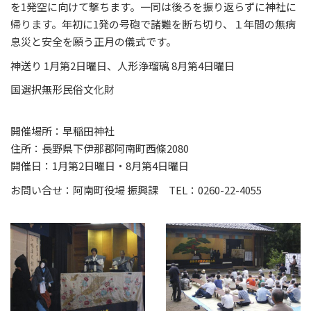
を1発空に向けて撃ちます。一同は後ろを振り返らずに神社に
帰ります。年初に1発の号砲で諸難を断ち切り、１年間の無病
息災と安全を願う正月の儀式です。
神送り 1月第2日曜日、人形浄瑠璃 8月第4日曜日
国選択無形民俗文化財
開催場所：早稲田神社
住所：長野県下伊那郡阿南町西條2080
開催日：1月第2日曜日・8月第4日曜日
お問い合せ：阿南町役場 振興課 TEL：0260-22-4055