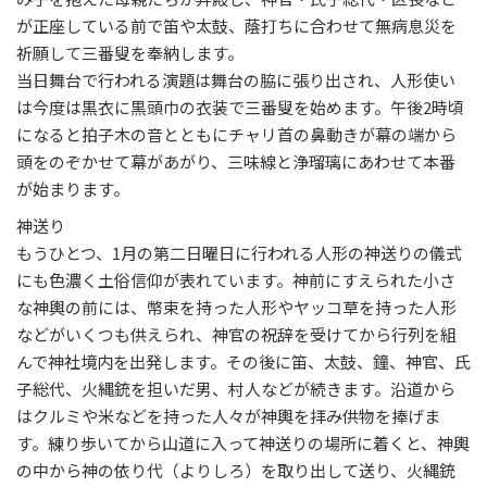
が正座している前で笛や太鼓、蔭打ちに合わせて無病息災を
祈願して三番叟を奉納します。
当日舞台で行われる演題は舞台の脇に張り出され、人形使い
は今度は黒衣に黒頭巾の衣装で三番叟を始めます。午後2時頃
になると拍子木の音とともにチャリ首の鼻動きが幕の端から
頭をのぞかせて幕があがり、三味線と浄瑠璃にあわせて本番
が始まります。
神送り
もうひとつ、1月の第二日曜日に行われる人形の神送りの儀式
にも色濃く土俗信仰が表れています。神前にすえられた小さ
な神輿の前には、幣束を持った人形やヤッコ草を持った人形
などがいくつも供えられ、神官の祝辞を受けてから行列を組
んで神社境内を出発します。その後に笛、太鼓、鐘、神官、氏
子総代、火縄銃を担いだ男、村人などが続きます。沿道から
はクルミや米などを持った人々が神輿を拝み供物を捧げま
す。練り歩いてから山道に入って神送りの場所に着くと、神輿
の中から神の依り代（よりしろ）を取り出して送り、火縄銃