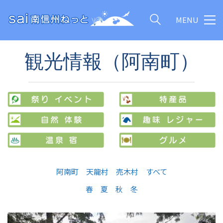
MENU
観光情報（阿南町）
阿南町
天龍村
売木村
すべて
春
夏
秋
冬