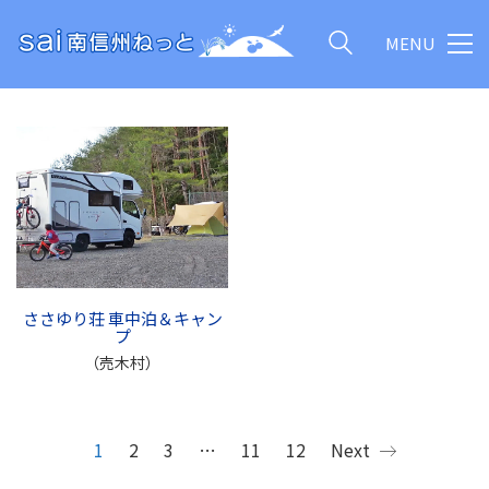
MENU
ささゆり荘 車中泊＆キャン
プ
（売木村）
1
2
3
…
11
12
Next