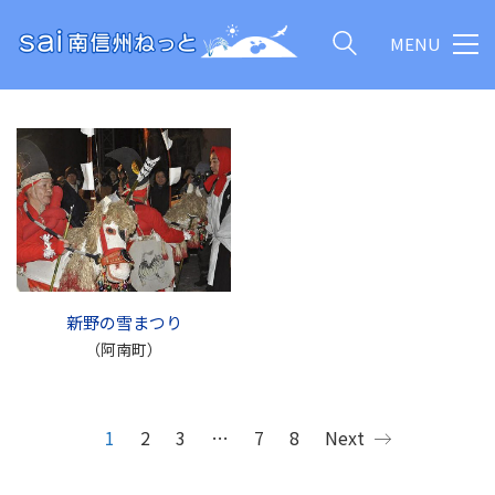
MENU
新野の雪まつり
（阿南町）
1
2
3
…
7
8
Next