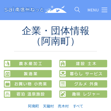
MENU
企業・団体情報
（阿南町）
阿南町
天龍村
売木村
すべて