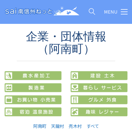
MENU
企業・団体情報
（阿南町）
阿南町
天龍村
売木村
すべて