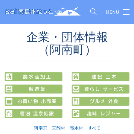
MENU
企業・団体情報
（阿南町）
阿南町
天龍村
売木村
すべて