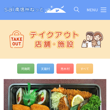
MENU
阿南町
天龍村
売木村
すべて