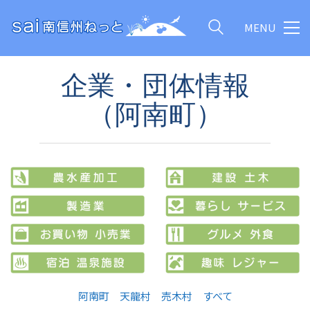
MENU
企業・団体情報
（阿南町）
阿南町
天龍村
売木村
すべて