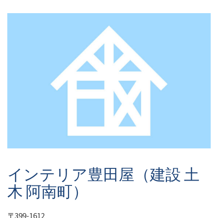
インテリア豊田屋（建設 土
木 阿南町）
〒399-1612