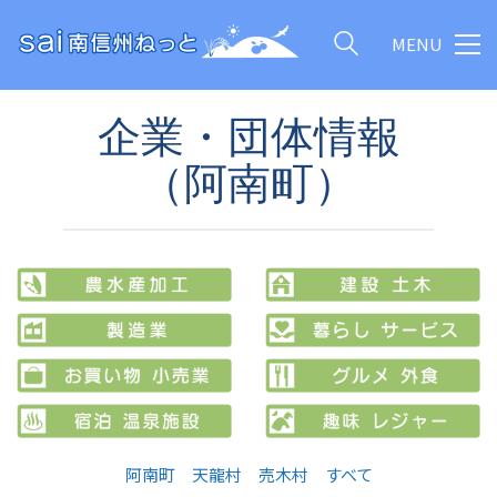
MENU
企業・団体情報
（阿南町）
阿南町
天龍村
売木村
すべて