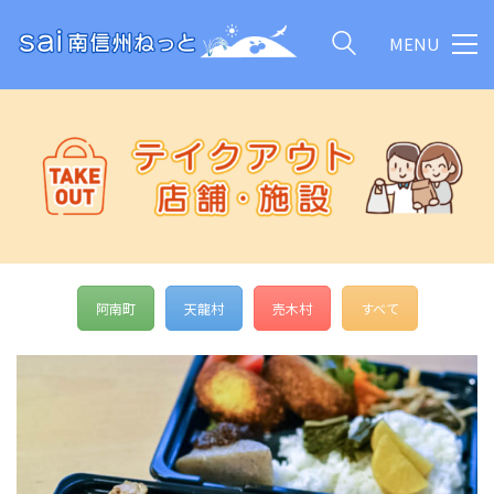
MENU
阿南町
天龍村
売木村
すべて